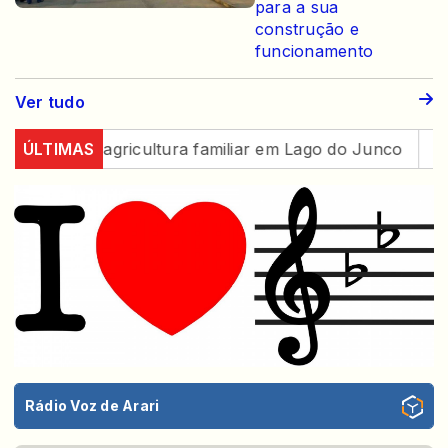
para a sua
construção e
funcionamento
Ver tudo
endo a agricultura familiar em Lago do Junco
ÚLTIMAS
Cinco c
Rádio Voz de Arari