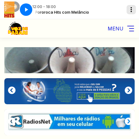
12:00 - 18:00
Pororoca Hits com Melâncio
IF NOT FOR YOU • ZÉ RAMALHO
Palhoção Pop Show com Melâncio
MENU